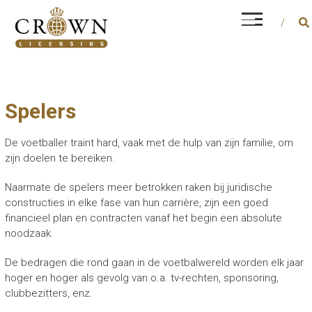
Ga
CROWN LICENSING
naar
Every career is different, but financial and
de
operational management is a constant factor
inhoud
Spelers
De voetballer traint hard, vaak met de hulp van zijn familie, om
zijn doelen te bereiken.
Naarmate de spelers meer betrokken raken bij juridische
constructies in elke fase van hun carrière, zijn een goed
financieel plan en contracten vanaf het begin een absolute
noodzaak.
De bedragen die rond gaan in de voetbalwereld worden elk jaar
hoger en hoger als gevolg van o.a. tv-rechten, sponsoring,
clubbezitters, enz.