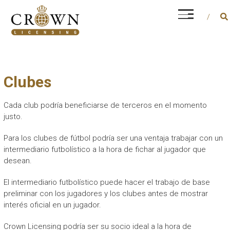
Saltar
CROWN LICENSING
al
Every career is different, but financial and
contenido
operational management is a constant factor
Clubes
Cada club podría beneficiarse de terceros en el momento
justo.
Para los clubes de fútbol podría ser una ventaja trabajar con un
intermediario futbolístico a la hora de fichar al jugador que
desean.
El intermediario futbolístico puede hacer el trabajo de base
preliminar con los jugadores y los clubes antes de mostrar
interés oficial en un jugador.
Crown Licensing podría ser su socio ideal a la hora de